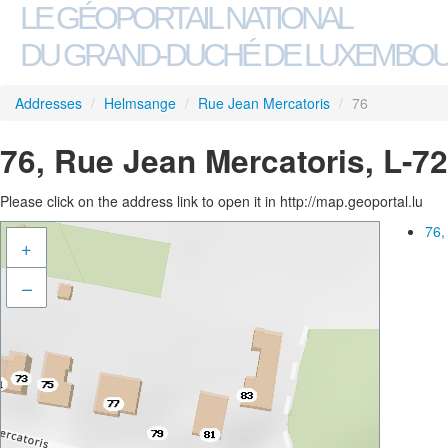
LE GÉOPORTAIL NATIONAL
DU GRAND-DUCHÉ DE LUXEMBO
Addresses
/
Helmsange
/
Rue Jean Mercatoris
/
76
76, Rue Jean Mercatoris, L-
Please click on the address link to open it in http://map.geoportal.lu
76,
+
–