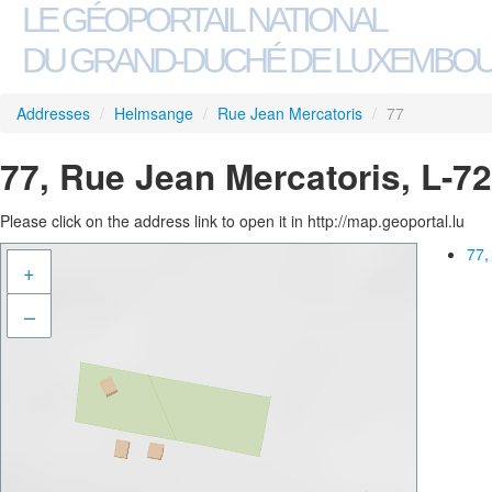
LE GÉOPORTAIL NATIONAL
DU GRAND-DUCHÉ DE LUXEMBO
Addresses
/
Helmsange
/
Rue Jean Mercatoris
/
77
77, Rue Jean Mercatoris, L-
Please click on the address link to open it in http://map.geoportal.lu
77,
+
–