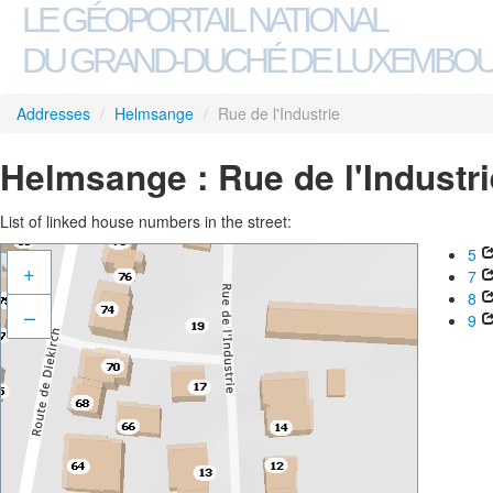
LE GÉOPORTAIL NATIONAL
DU GRAND-DUCHÉ DE LUXEMBO
Addresses
/
Helmsange
/
Rue de l'Industrie
Helmsange : Rue de l'Industri
List of linked house numbers in the street:
5
+
7
8
–
9