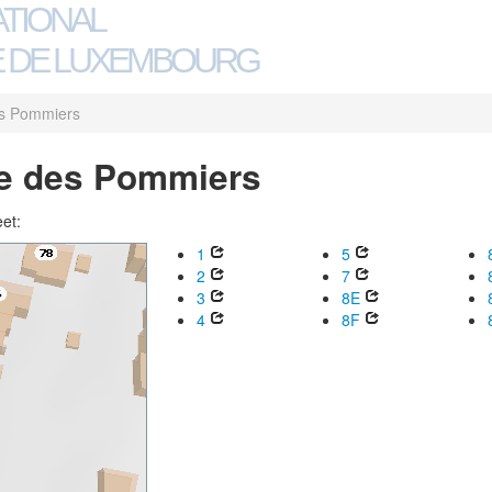
ATIONAL
 DE LUXEMBOURG
s Pommiers
e des Pommiers
eet:
1
5
2
7
3
8E
4
8F