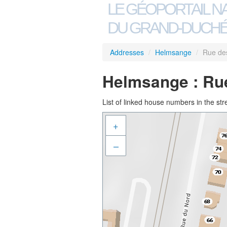
LE GÉOPORTAIL N
DU GRAND-DUCHÉ
Addresses
/
Helmsange
/
Rue de
Helmsange : Ru
List of linked house numbers in the str
+
–