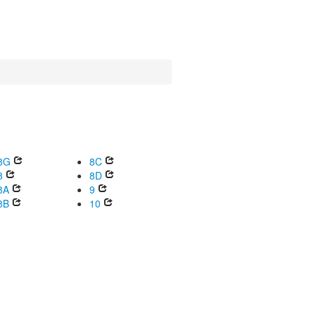
8G
8C
8
8D
8A
9
8B
10