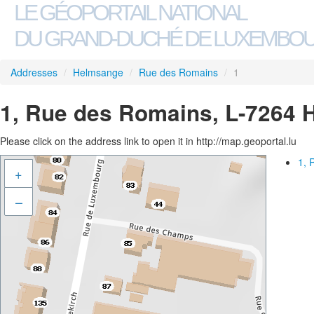
LE GÉOPORTAIL NATIONAL
DU GRAND-DUCHÉ DE LUXEMBO
Addresses
/
Helmsange
/
Rue des Romains
/
1
1, Rue des Romains, L-7264
Please click on the address link to open it in http://map.geoportal.lu
1, 
+
–