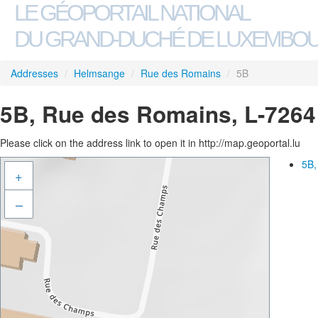
LE GÉOPORTAIL NATIONAL
DU GRAND-DUCHÉ DE LUXEMBO
Addresses
/
Helmsange
/
Rue des Romains
/
5B
5B, Rue des Romains, L-726
Please click on the address link to open it in http://map.geoportal.lu
5B,
+
–