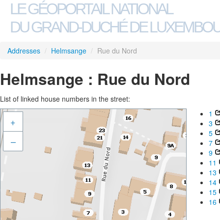
LE GÉOPORTAIL NATIONAL
DU GRAND-DUCHÉ DE LUXEMBO
Addresses
/
Helmsange
/
Rue du Nord
Helmsange : Rue du Nord
List of linked house numbers in the street:
1
+
3
5
–
7
9
11
13
14
15
16