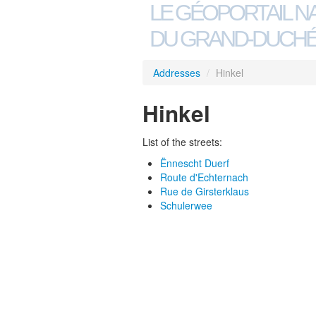
LE GÉOPORTAIL N
DU GRAND-DUCHÉ
Addresses
/
Hinkel
Hinkel
List of the streets:
Ënnescht Duerf
Route d'Echternach
Rue de Girsterklaus
Schulerwee