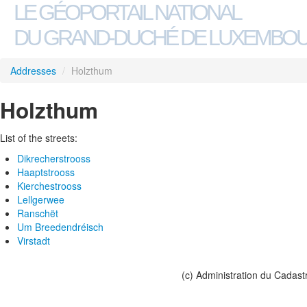
LE GÉOPORTAIL NATIONAL
DU GRAND-DUCHÉ DE LUXEMBO
Addresses
/
Holzthum
Holzthum
List of the streets:
Dikrecherstrooss
Haaptstrooss
Kierchestrooss
Lellgerwee
Ranschët
Um Breedendréisch
Virstadt
(c) Administration du Cadast