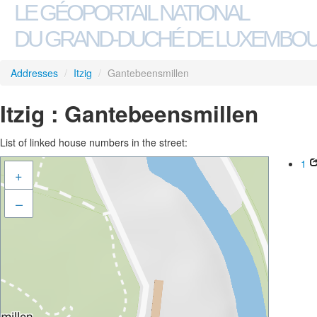
LE GÉOPORTAIL NATIONAL
DU GRAND-DUCHÉ DE LUXEMBO
Addresses
/
Itzig
/
Gantebeensmillen
Itzig : Gantebeensmillen
List of linked house numbers in the street:
1
+
–