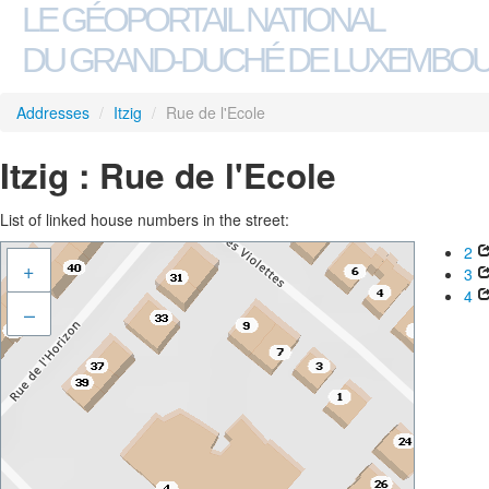
LE GÉOPORTAIL NATIONAL
DU GRAND-DUCHÉ DE LUXEMBO
Addresses
/
Itzig
/
Rue de l'Ecole
Itzig : Rue de l'Ecole
List of linked house numbers in the street:
2
+
3
4
–