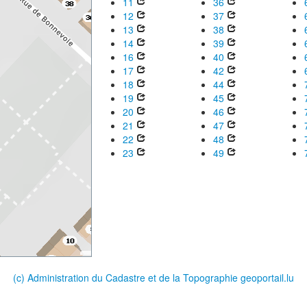
11
36
12
37
13
38
14
39
16
40
17
42
18
44
19
45
20
46
21
47
22
48
23
49
(c) Administration du Cadastre et de la Topographie
geoportail.lu