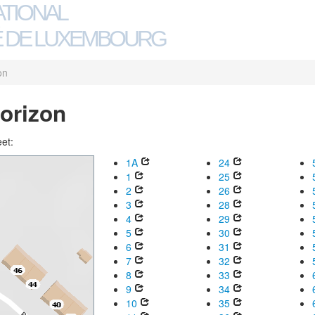
ATIONAL
 DE LUXEMBOURG
on
Horizon
eet:
1A
24
1
25
2
26
3
28
4
29
5
30
6
31
7
32
8
33
9
34
10
35