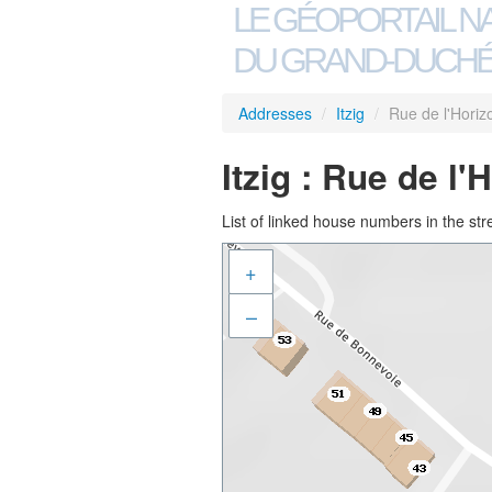
LE GÉOPORTAIL N
DU GRAND-DUCHÉ
Addresses
/
Itzig
/
Rue de l'Horiz
Itzig : Rue de l'
List of linked house numbers in the str
+
–