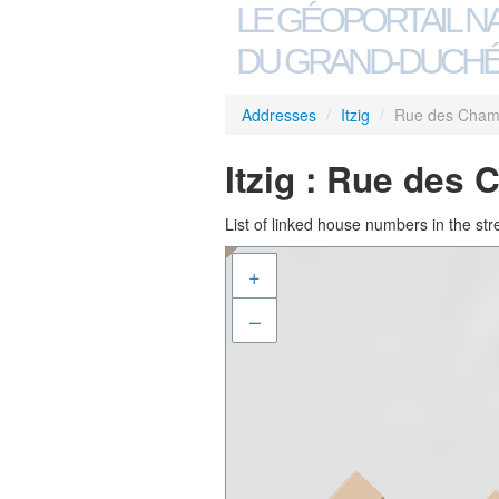
LE GÉOPORTAIL N
DU GRAND-DUCHÉ
Addresses
/
Itzig
/
Rue des Cha
Itzig : Rue des
List of linked house numbers in the str
+
–