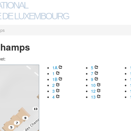
ATIONAL
 DE LUXEMBOURG
mps
 Champs
eet:
1A
5
1
7
1B
9
2
10
3
12
4
13