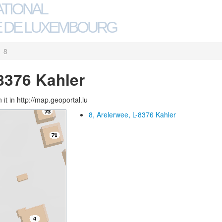
ATIONAL
 DE LUXEMBOURG
8
-8376 Kahler
 it in http://map.geoportal.lu
8, Arelerwee, L-8376 Kahler