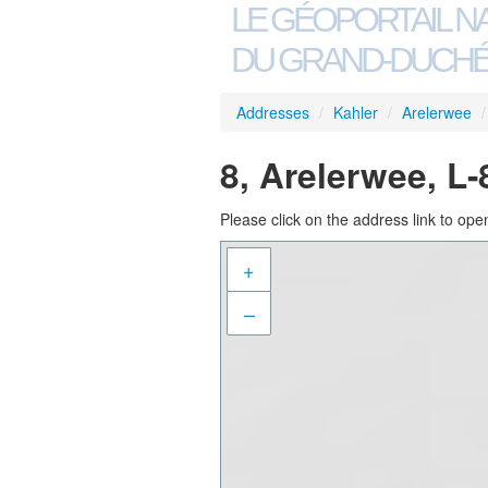
LE GÉOPORTAIL N
DU GRAND-DUCHÉ
Addresses
/
Kahler
/
Arelerwee
/
8, Arelerwee, L
Please click on the address link to open
+
–