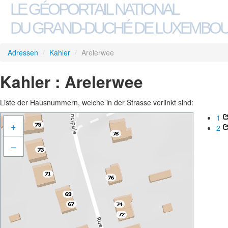
LE GÉOPORTAIL NATIONAL
DU GRAND-DUCHÉ DE LUXEMBO
Adressen
/
Kahler
/
Arelerwee
Kahler : Arelerwee
Liste der Hausnummern, welche in der Strasse verlinkt sind:
1
+
2
–