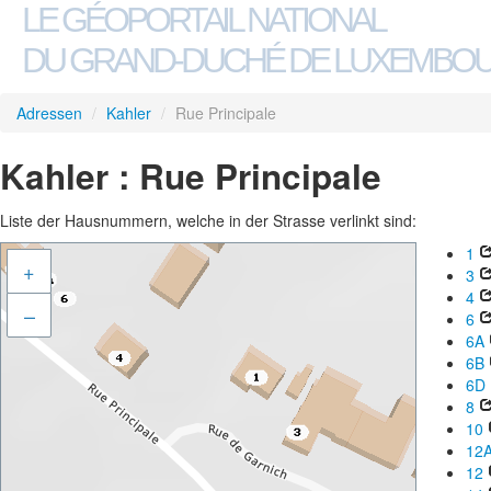
LE GÉOPORTAIL NATIONAL
DU GRAND-DUCHÉ DE LUXEMBO
Adressen
/
Kahler
/
Rue Principale
Kahler : Rue Principale
Liste der Hausnummern, welche in der Strasse verlinkt sind:
1
+
3
4
–
6
6A
6B
6D
8
10
12
12