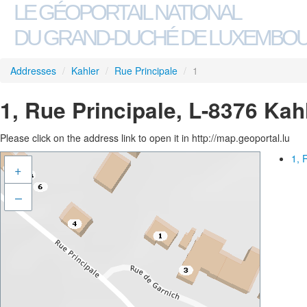
LE GÉOPORTAIL NATIONAL
DU GRAND-DUCHÉ DE LUXEMBO
Addresses
/
Kahler
/
Rue Principale
/
1
1, Rue Principale, L-8376 Kah
Please click on the address link to open it in http://map.geoportal.lu
1, 
+
–