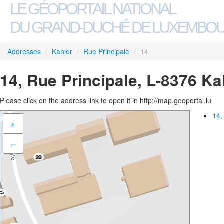
LE GÉOPORTAIL NATIONAL
DU GRAND-DUCHÉ DE LUXEMBO
Addresses
/
Kahler
/
Rue Principale
/
14
14, Rue Principale, L-8376 Ka
Please click on the address link to open it in http://map.geoportal.lu
14,
+
–