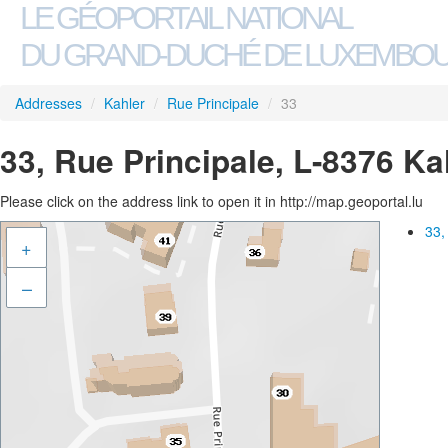
LE GÉOPORTAIL NATIONAL
DU GRAND-DUCHÉ DE LUXEMBO
Addresses
/
Kahler
/
Rue Principale
/
33
33, Rue Principale, L-8376 Ka
Please click on the address link to open it in http://map.geoportal.lu
33,
+
–