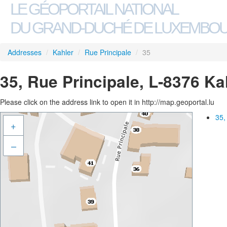
LE GÉOPORTAIL NATIONAL
DU GRAND-DUCHÉ DE LUXEMBO
Addresses
/
Kahler
/
Rue Principale
/
35
35, Rue Principale, L-8376 Ka
Please click on the address link to open it in http://map.geoportal.lu
35,
+
–