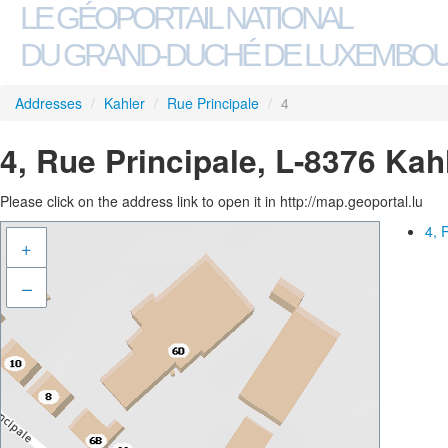
LE GÉOPORTAIL NATIONAL
DU GRAND-DUCHÉ DE LUXEMBO
Addresses
/
Kahler
/
Rue Principale
/
4
4, Rue Principale, L-8376 Kah
Please click on the address link to open it in http://map.geoportal.lu
4, 
+
–