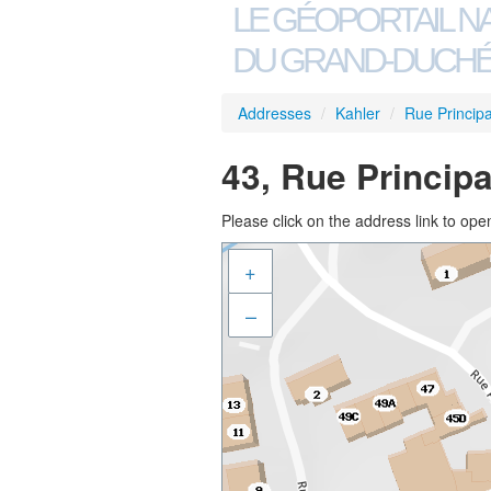
LE GÉOPORTAIL N
DU GRAND-DUCHÉ
Addresses
/
Kahler
/
Rue Principa
43, Rue Principa
Please click on the address link to open
+
–