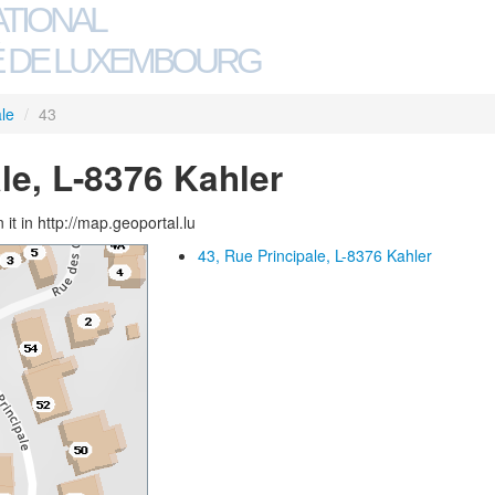
ATIONAL
 DE LUXEMBOURG
le
/
43
le, L-8376 Kahler
 it in http://map.geoportal.lu
43, Rue Principale, L-8376 Kahler