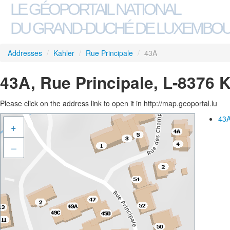
LE GÉOPORTAIL NATIONAL
DU GRAND-DUCHÉ DE LUXEMBO
Addresses
/
Kahler
/
Rue Principale
/
43A
43A, Rue Principale, L-8376 
Please click on the address link to open it in http://map.geoportal.lu
43A
+
–