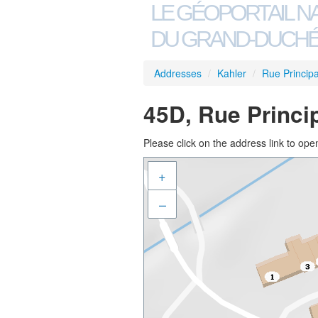
LE GÉOPORTAIL N
DU GRAND-DUCHÉ
Addresses
/
Kahler
/
Rue Principa
45D, Rue Princi
Please click on the address link to open
+
–