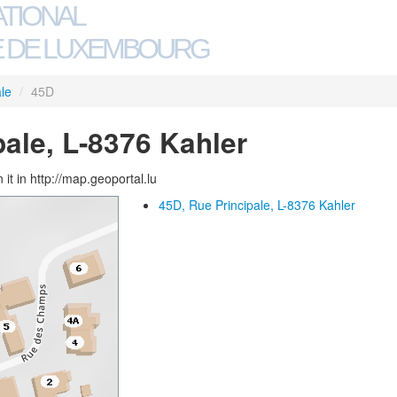
ATIONAL
 DE LUXEMBOURG
le
/
45D
pale, L-8376 Kahler
 it in http://map.geoportal.lu
45D, Rue Principale, L-8376 Kahler