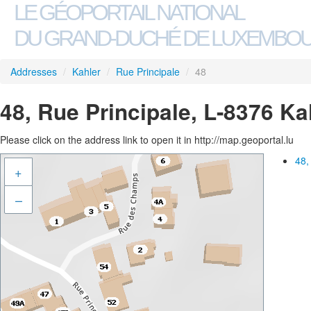
LE GÉOPORTAIL NATIONAL
DU GRAND-DUCHÉ DE LUXEMBO
Addresses
/
Kahler
/
Rue Principale
/
48
48, Rue Principale, L-8376 Ka
Please click on the address link to open it in http://map.geoportal.lu
48,
+
–