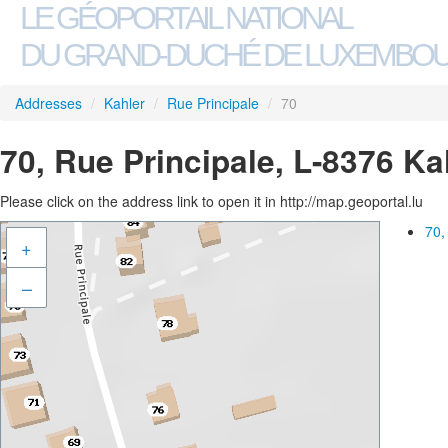
LE GÉOPORTAIL NATIONAL
DU GRAND-DUCHÉ DE LUXEMBO
Addresses
/
Kahler
/
Rue Principale
/
70
70, Rue Principale, L-8376 Ka
Please click on the address link to open it in http://map.geoportal.lu
70,
+
–