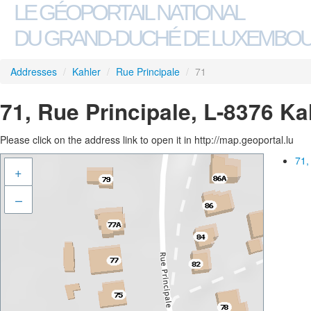
LE GÉOPORTAIL NATIONAL
DU GRAND-DUCHÉ DE LUXEMBO
Addresses
/
Kahler
/
Rue Principale
/
71
71, Rue Principale, L-8376 Ka
Please click on the address link to open it in http://map.geoportal.lu
71,
+
–