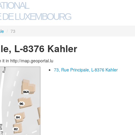
ATIONAL
 DE LUXEMBOURG
le
/
73
le, L-8376 Kahler
 it in http://map.geoportal.lu
73, Rue Principale, L-8376 Kahler