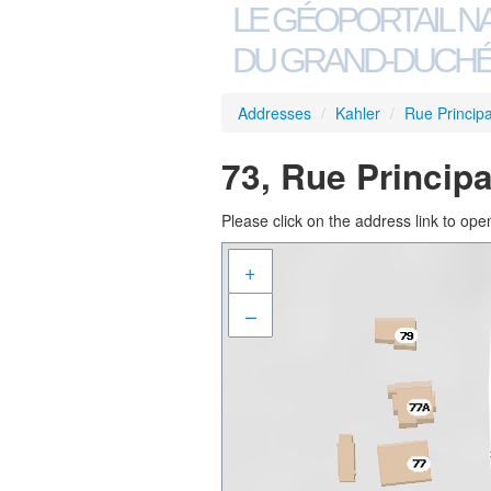
LE GÉOPORTAIL N
DU GRAND-DUCHÉ
Addresses
/
Kahler
/
Rue Principa
73, Rue Principa
Please click on the address link to open
+
–