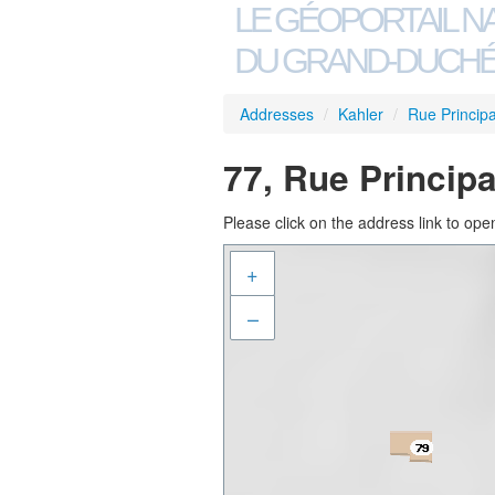
LE GÉOPORTAIL N
DU GRAND-DUCHÉ
Addresses
/
Kahler
/
Rue Principa
77, Rue Principa
Please click on the address link to open
+
–