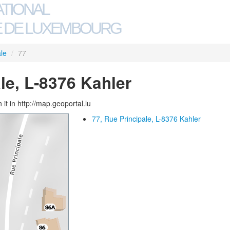
ATIONAL
 DE LUXEMBOURG
le
/
77
le, L-8376 Kahler
 it in http://map.geoportal.lu
77, Rue Principale, L-8376 Kahler