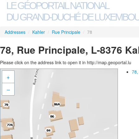
LE GÉOPORTAIL NATIONAL
DU GRAND-DUCHÉ DE LUXEMBO
Addresses
/
Kahler
/
Rue Principale
/
78
78, Rue Principale, L-8376 Ka
Please click on the address link to open it in http://map.geoportal.lu
78,
+
–