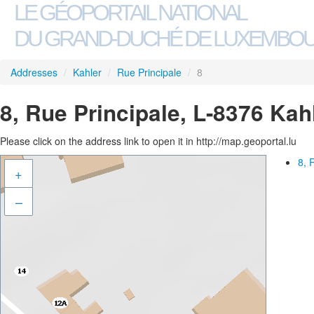
LE GÉOPORTAIL NATIONAL
DU GRAND-DUCHÉ DE LUXEMBO
Addresses
/
Kahler
/
Rue Principale
/
8
8, Rue Principale, L-8376 Kah
Please click on the address link to open it in http://map.geoportal.lu
8, 
+
–