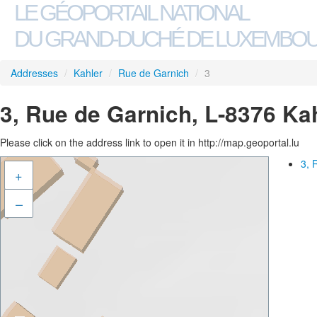
LE GÉOPORTAIL NATIONAL
DU GRAND-DUCHÉ DE LUXEMBO
Addresses
/
Kahler
/
Rue de Garnich
/
3
3, Rue de Garnich, L-8376 Ka
Please click on the address link to open it in http://map.geoportal.lu
3, 
+
–