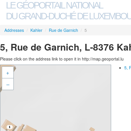
LE GÉOPORTAIL NATIONAL
DU GRAND-DUCHÉ DE LUXEMBO
Addresses
/
Kahler
/
Rue de Garnich
/
5
5, Rue de Garnich, L-8376 Ka
Please click on the address link to open it in http://map.geoportal.lu
5, 
+
–