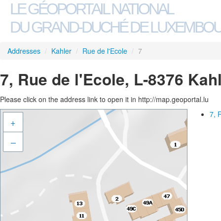
LE GÉOPORTAIL NATIONAL
DU GRAND-DUCHÉ DE LUXEMBO
Addresses
/
Kahler
/
Rue de l'Ecole
/
7
7, Rue de l'Ecole, L-8376 Kah
Please click on the address link to open it in http://map.geoportal.lu
7, 
+
–