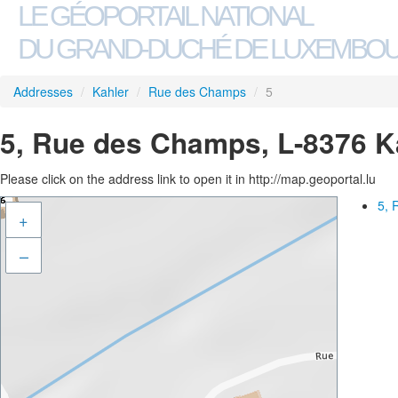
LE GÉOPORTAIL NATIONAL
DU GRAND-DUCHÉ DE LUXEMBO
Addresses
/
Kahler
/
Rue des Champs
/
5
5, Rue des Champs, L-8376 K
Please click on the address link to open it in http://map.geoportal.lu
5, 
+
–