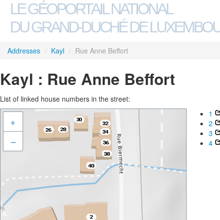
LE GÉOPORTAIL NATIONAL
DU GRAND-DUCHÉ DE LUXEMBO
Addresses
/
Kayl
/
Rue Anne Beffort
Kayl : Rue Anne Beffort
List of linked house numbers in the street:
1
+
2
3
–
4