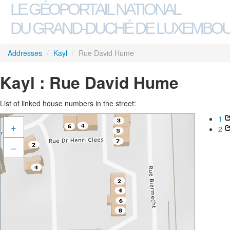
LE GÉOPORTAIL NATIONAL
DU GRAND-DUCHÉ DE LUXEMBO
Addresses
/
Kayl
/
Rue David Hume
Kayl : Rue David Hume
List of linked house numbers in the street:
1
+
2
–