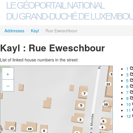
LE GÉOPORTAIL NATIONAL
DU GRAND-DUCHÉ DE LUXEMBO
Addresses
/
Kayl
/
Rue Eweschbour
Kayl : Rue Eweschbour
List of linked house numbers in the street:
1
+
3
5
–
6
7
9
10
11
12