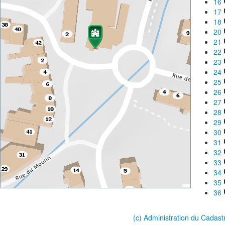
16
17
18
20
21
22
23
24
25
26
27
28
29
30
31
32
33
34
35
36
(c) Administration du Cadast