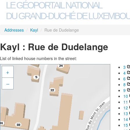
LE GÉOPORTAIL NATIONAL
DU GRAND-DUCHÉ DE LUXEMBO
Addresses
/
Kayl
/
Rue de Dudelange
Kayl : Rue de Dudelange
List of linked house numbers in the street:
3
+
4
6
–
8
9
10
11
12
13
14
15