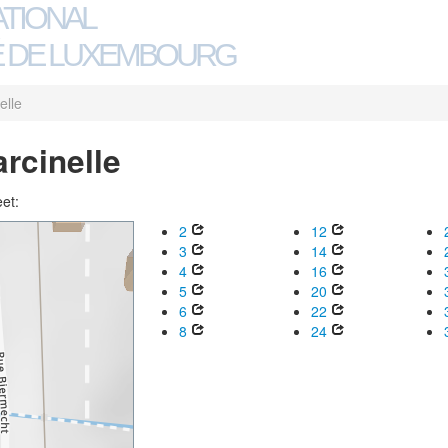
ATIONAL
 DE LUXEMBOURG
elle
rcinelle
eet:
2
12
3
14
4
16
5
20
6
22
8
24