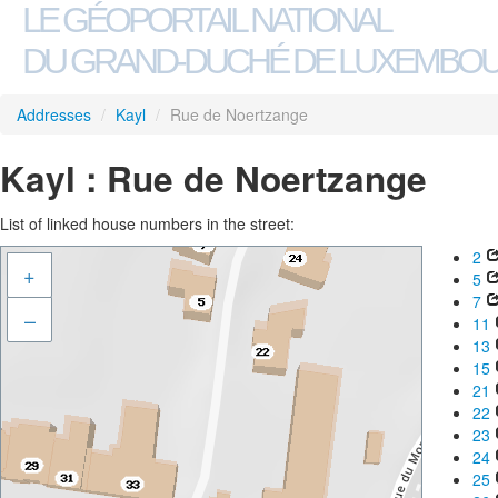
LE GÉOPORTAIL NATIONAL
DU GRAND-DUCHÉ DE LUXEMBO
Addresses
/
Kayl
/
Rue de Noertzange
Kayl : Rue de Noertzange
List of linked house numbers in the street:
2
+
5
7
–
11
13
15
21
22
23
24
25