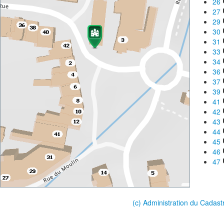
26
27
29
30
31
33
34
36
37
39
41
42
43
44
45
46
47
(c) Administration du Cadast