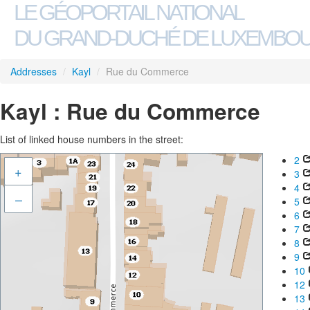
LE GÉOPORTAIL NATIONAL
DU GRAND-DUCHÉ DE LUXEMBO
Addresses
/
Kayl
/
Rue du Commerce
Kayl : Rue du Commerce
List of linked house numbers in the street:
2
+
3
4
–
5
6
7
8
9
10
12
13