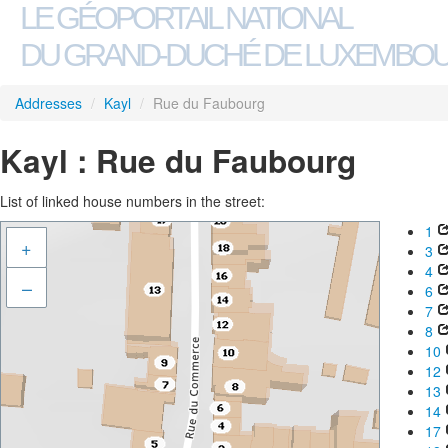
LE GÉOPORTAIL NATIONAL
DU GRAND-DUCHÉ DE LUXEMBO
Addresses
/
Kayl
/
Rue du Faubourg
Kayl : Rue du Faubourg
List of linked house numbers in the street:
1
+
3
4
–
6
7
8
10
12
13
14
17