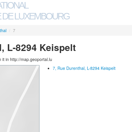
ATIONAL
 DE LUXEMBOURG
thal
/
7
, L-8294 Keispelt
 it in http://map.geoportal.lu
7, Rue Durenthal, L-8294 Keispelt