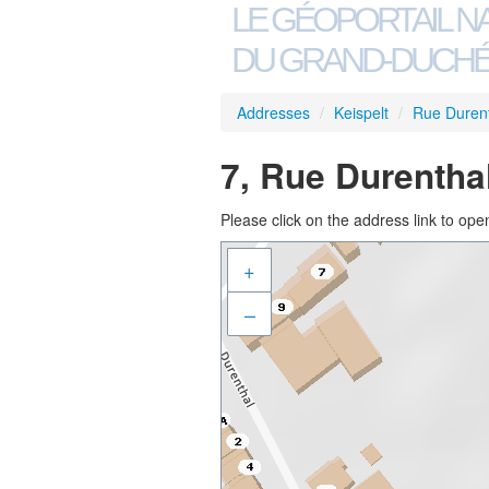
LE GÉOPORTAIL N
DU GRAND-DUCHÉ
Addresses
/
Keispelt
/
Rue Duren
7, Rue Durenthal
Please click on the address link to open
+
–