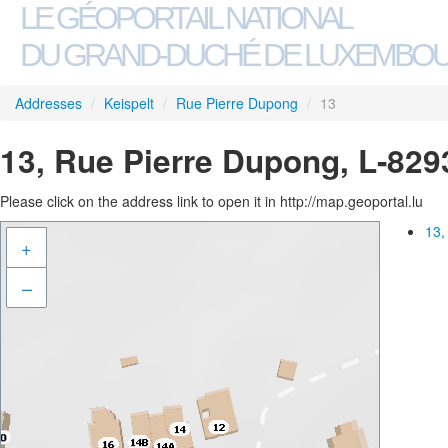
LE GÉOPORTAIL NATIONAL
DU GRAND-DUCHÉ DE LUXEMBO
Addresses
/
Keispelt
/
Rue Pierre Dupong
/
13
13, Rue Pierre Dupong, L-829
Please click on the address link to open it in http://map.geoportal.lu
13,
+
–