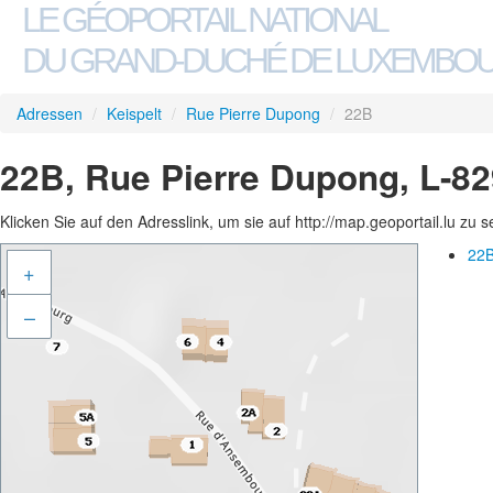
LE GÉOPORTAIL NATIONAL
DU GRAND-DUCHÉ DE LUXEMBO
Adressen
/
Keispelt
/
Rue Pierre Dupong
/
22B
22B, Rue Pierre Dupong, L-82
Klicken Sie auf den Adresslink, um sie auf http://map.geoportail.lu zu 
22B
+
–