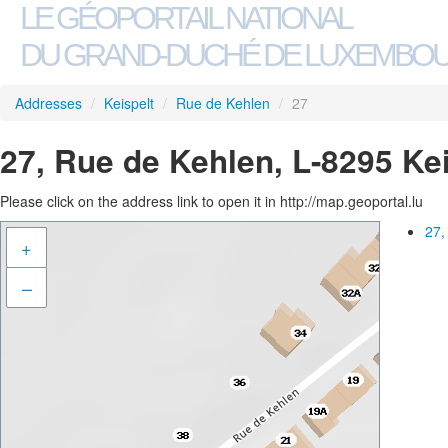
LE GÉOPORTAIL NATIONAL
DU GRAND-DUCHÉ DE LUXEMBO
Addresses
/
Keispelt
/
Rue de Kehlen
/
27
27, Rue de Kehlen, L-8295 Kei
Please click on the address link to open it in http://map.geoportal.lu
27,
+
–