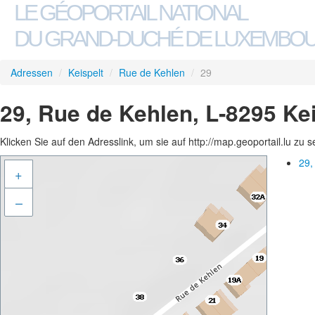
LE GÉOPORTAIL NATIONAL
DU GRAND-DUCHÉ DE LUXEMBO
Adressen
/
Keispelt
/
Rue de Kehlen
/
29
29, Rue de Kehlen, L-8295 Kei
Klicken Sie auf den Adresslink, um sie auf http://map.geoportail.lu zu 
29,
+
–