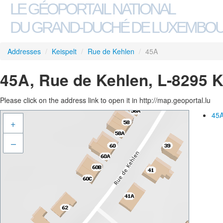
LE GÉOPORTAIL NATIONAL
DU GRAND-DUCHÉ DE LUXEMBO
Addresses
/
Keispelt
/
Rue de Kehlen
/
45A
45A, Rue de Kehlen, L-8295 K
Please click on the address link to open it in http://map.geoportal.lu
45A
+
–