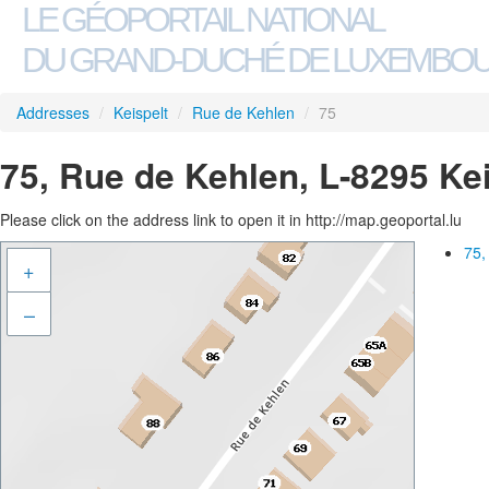
LE GÉOPORTAIL NATIONAL
DU GRAND-DUCHÉ DE LUXEMBO
Addresses
/
Keispelt
/
Rue de Kehlen
/
75
75, Rue de Kehlen, L-8295 Kei
Please click on the address link to open it in http://map.geoportal.lu
75,
+
–